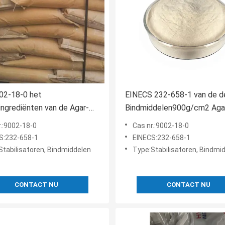
02-18-0 het
EINECS 232-658-1 van de d
ngrediënten van de Agar-
Bindmiddelen900g/cm2 Aga
r-agar, 5.0mg/Kg-het
van de Voedselrang de Agar
r.:9002-18-0
Cas nr.:9002-18-0
del van de de Agar-
agaringrediënten
S:232-658-1
EINECS:232-658-1
r-agar van Pb
Stabilisatoren, Bindmiddelen
Type:Stabilisatoren, Bindmi
CONTACT NU
CONTACT NU