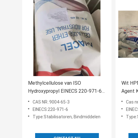
Methylcellulose van ISO
Wit HP
Hydroxypropyl EINECS 220-971-6
Agent 
van het Poederbindmiddel
HPMC
CAS NR.:9004-65-3
Cas n
EINECS:220-971-6
EINEC
Type:Stabilisatoren, Bindmiddelen
Type: