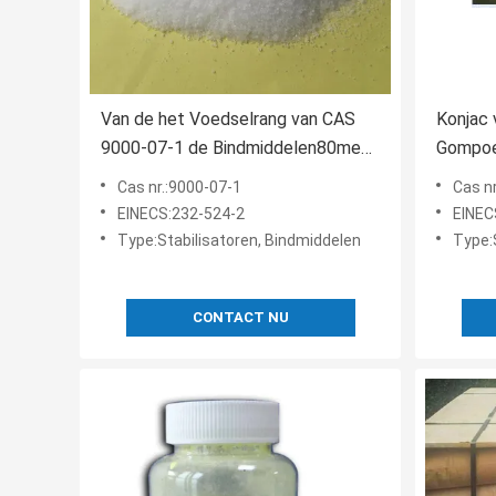
Van de het Voedselrang van CAS
Konjac
9000-07-1 de Bindmiddelen80mesh
Gompoe
Carrageenan Poeder
Wortel
Cas nr.:9000-07-1
Cas n
EINECS:232-524-2
EINEC
Type:Stabilisatoren, Bindmiddelen
Type:
CONTACT NU