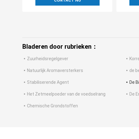
CONTACT NU
Bladeren door rubrieken：
Zuurheidsregelgever
Korr
Natuurlijk Aromaversterkers
de b
Stabiliserende Agent
De B
Het Zetmeelpoeder van de voedselrang
De E
Chemische Grondstoffen