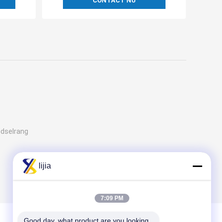
CONTACT NU
edselrang
lijia
7:09 PM
Good day, what product are you looking 