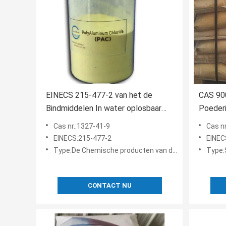
EINECS 215-477-2 van het de
CAS 90
Bindmiddelen In water oplosbaar
Poederi
Polyaluminium van de Voedselrang
agaraga
Cas nr.:1327-41-9
Cas n
het Chloridepoeder
Bindmid
EINECS:215-477-2
EINEC
agaraga
Type:De Chemische producten van de waterbehandeling
Type:
CONTACT NU