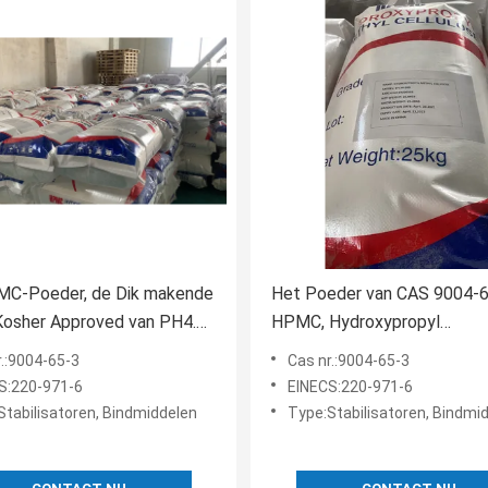
MC-Poeder, de Dik makende
Het Poeder van CAS 9004-
Kosher Approved van PH4.0
HPMC, Hydroxypropyl
Methylcellulose van PH6.3 i
r.:9004-65-3
Cas nr.:9004-65-3
Voedsel
S:220-971-6
EINECS:220-971-6
Stabilisatoren, Bindmiddelen
Type:Stabilisatoren, Bindmi