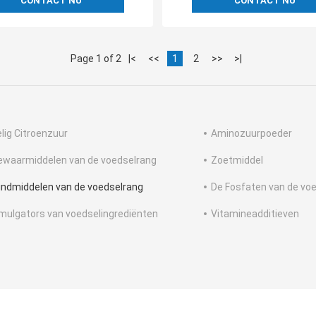
CONTACT NU
CONTACT NU
Page 1 of 2
|<
<<
1
2
>>
>|
elig Citroenzuur
Aminozuurpoeder
ewaarmiddelen van de voedselrang
Zoetmiddel
indmiddelen van de voedselrang
De Fosfaten van de vo
mulgators van voedselingrediënten
Vitamineadditieven