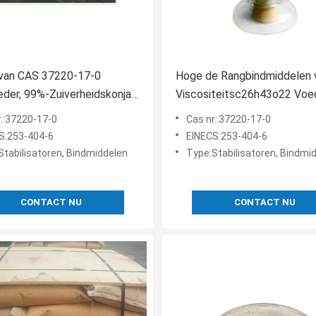
 van CAS 37220-17-0
Hoge de Rangbindmiddelen 
der, 99%-Zuiverheidskonjac
Viscositeitsc26h43o22 Voed
gom
120mesh-Konjac Bindmiddel
r.:37220-17-0
Cas nr.:37220-17-0
S:253-404-6
EINECS:253-404-6
Stabilisatoren, Bindmiddelen
Type:Stabilisatoren, Bindmi
CONTACT NU
CONTACT NU