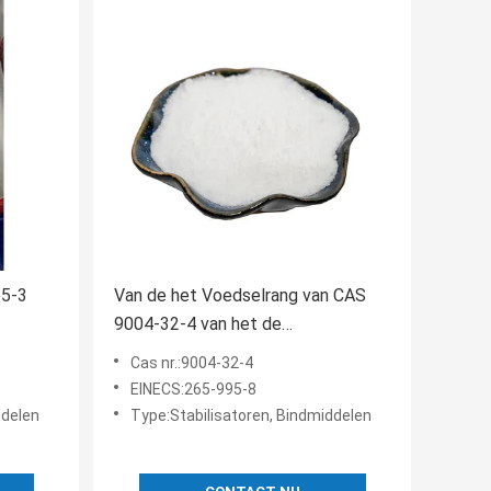
65-3
Van de het Voedselrang van CAS
9004-32-4 van het de
n
Bindmiddelen6000mpa.s CMC
Cas nr.:9004-32-4
Natrium Carboxymethyl Cellulose
EINECS:265-995-8
ddelen
Type:Stabilisatoren, Bindmiddelen