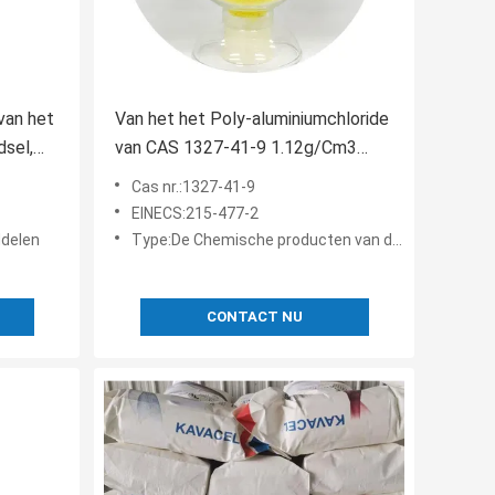
van het
Van het het Poly-aluminiumchloride
sel,
van CAS 1327-41-9 1.12g/Cm3
PAC het Waterbehandeling
Cas nr.:1327-41-9
EINECS:215-477-2
ddelen
Type:De Chemische producten van de waterbehandeling
CONTACT NU