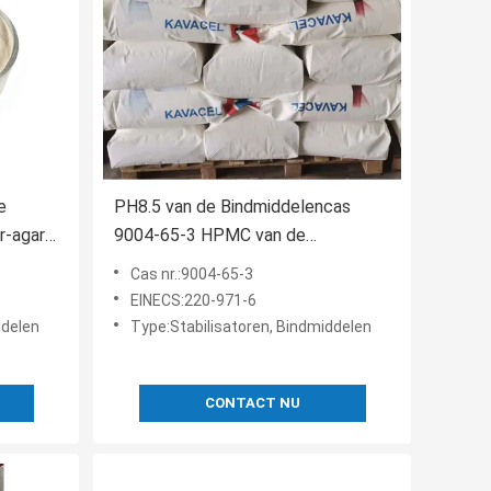
e
PH8.5 van de Bindmiddelencas
r-agar
9004-65-3 HPMC van de
-
voedselrang Hydroxypropyl
Cas nr.:9004-65-3
Methylcellulose
EINECS:220-971-6
ddelen
Type:Stabilisatoren, Bindmiddelen
CONTACT NU