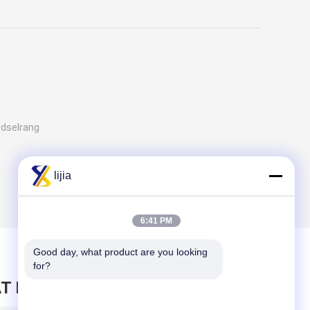
edselrang
lijia
6:41 PM
Good day, what product are you looking 
for?
T BERICHT ACHTER