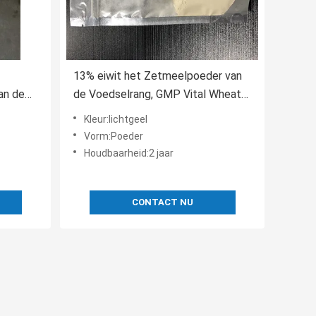
13% eiwit het Zetmeelpoeder van
an de
de Voedselrang, GMP Vital Wheat
het
Gluten Flour
Kleur:lichtgeel
Vorm:Poeder
Houdbaarheid:2 jaar
CONTACT NU