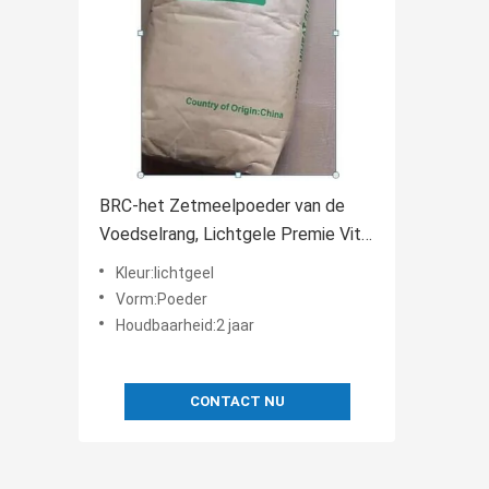
BRC-het Zetmeelpoeder van de
Voedselrang, Lichtgele Premie Vital
Wheat Gluten
Kleur:lichtgeel
Vorm:Poeder
Houdbaarheid:2 jaar
CONTACT NU