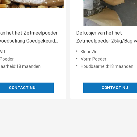
van het het Zetmeelpoeder
De kosjer van het het
 voedselrang Goedgekeurde
Zetmeelpoeder 25kg/Bag v
szetmeelingrediënten ISO
Voedselrang Bloem van het 
Wit
Kleur:Wit
Maïszetmeelgraan
Poeder
Vorm:Poeder
aarheid:18 maanden
Houdbaarheid:18 maanden
CONTACT NU
CONTACT NU