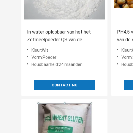
In water oplosbaar van het het
PH4.5 
Zetmeelpoeder QS van de
van de
Voedselrang het
het Maï
Kleur:Wit
Kleur:
Aardappelzetmeelpoeder
Vorm:Poeder
Vorm:
Houdbaarheid:24 maanden
Houdb
CONTACT NU