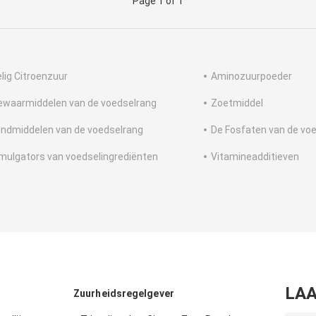
Page 1 of 1
elig Citroenzuur
Aminozuurpoeder
ewaarmiddelen van de voedselrang
Zoetmiddel
indmiddelen van de voedselrang
De Fosfaten van de vo
mulgators van voedselingrediënten
Vitamineadditieven
LAA
Zuurheidsregelgever