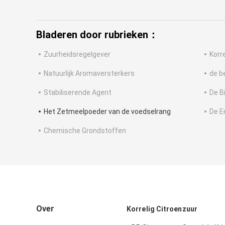
Bladeren door rubrieken：
Zuurheidsregelgever
Korr
Natuurlijk Aromaversterkers
de b
Stabiliserende Agent
De B
Het Zetmeelpoeder van de voedselrang
De E
Chemische Grondstoffen
Over
Korrelig Citroenzuur