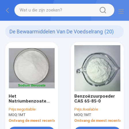
De Bewaarmiddelen Van De Voedselrang
(20)
Het
Benzoëzuurpoeder
Natriumbenzoate
CAS 65-85-0
van CAS 532-32-1
Prijs:
negotiable
Prijs:
Available
Poeder
MOQ:
1MT
MOQ:
1MT
Ontvang de meest recente Prijs
Ontvang de meest recente Prij