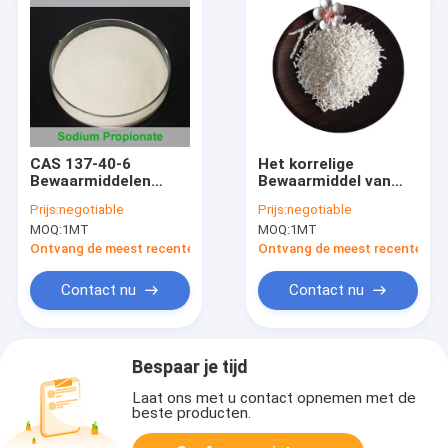
CAS 137-40-6
Het korrelige
Bewaarmiddelen
Bewaarmiddel van
99,5% van de
het
Prijs:
negotiable
Prijs:
negotiable
Voedselrang het
Natriumpropionaat,
MOQ:
1MT
MOQ:
1MT
Propionaatpoeder
het Zout van
van het
Propaanzuurnatrium
Ontvang de meest recente Prijs
Ontvang de meest recente Prij
Analysenatrium
van C3H5NaO2
Contact nu
Contact nu
Bespaar je tijd
Laat ons met u contact opnemen met de
beste producten.