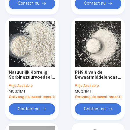
Contact nu
Contact nu
Natuurlijk Korrelig
PH9.0 van de
Sorbinezuurvoedsel
Bewaarmiddelencas
Bewarend CAS 110-
4075-81-4 van de
Prijs:
Available
Prijs:
Available
44-1
voedselrang Korrelig
MOQ:
1MT
MOQ:
1MT
het
Calciumpropionaat
Ontvang de meest recente Prijs
Ontvang de meest recente Prij
Contact nu
Contact nu