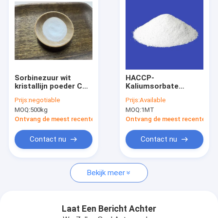
Sorbinezuur wit
HACCP-
kristallijn poeder CAS
Kaliumsorbate
no.110-44-1
Poeder
Prijs:
negotiable
Prijs:
Available
Bewarende
MOQ:
500kg
MOQ:
1MT
Vorminhibitor
Ontvang de meest recente Prijs
Ontvang de meest recente Prij
Contact nu
Contact nu
Huis
Bekijk meer
Producten
Ongeveer ons
Laat Een Bericht Achter