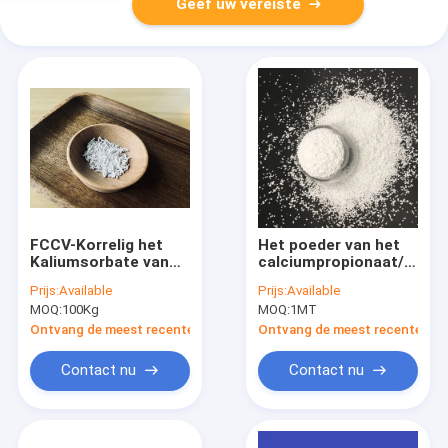
Geef uw vereiste
FCCV-Korrelig het
Het poeder van het
Kaliumsorbate van
calciumpropionaat/de
de Voedselrang
Korrelige van de de
Prijs:
Available
Prijs:
Available
Bewaarmiddelenpremie
MOQ:
100Kg
MOQ:
1MT
van de Voedselrang
rang CAS 4075-81-4
Ontvang de meest recente Prijs
Ontvang de meest recente Prij
Contact nu
Contact nu