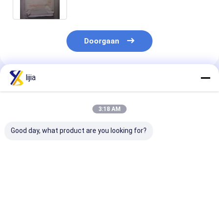
Doorgaan
lijia
Geadviseerde Producten
3:18 AM
Good day, what product are you looking for?
Oplosbaarheid
Water 7.5·9.0
Witte Kristalle
Oplosbaar in Water
Zuurstofregelaar
Poeder
Zuurteregelaar voor
Melkzuur voor
Zuurteregelaa
Voedsel
moleculaire formule
de Voedingsind
Zuurteregelaar
C6H8O7
en Verwerking
Beste prijs
Beste prijs
Beste pri
Aluminium ≤0.2
3.5-4.5 1% Opl