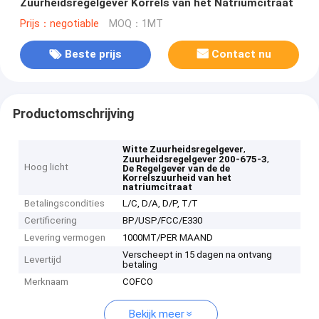
Zuurheidsregelgever Korrels van het Natriumcitraat
Prijs：negotiable
MOQ：1MT
Beste prijs
Contact nu
Productomschrijving
,
Witte Zuurheidsregelgever
,
Zuurheidsregelgever 200-675-3
Hoog licht
De Regelgever van de de
Korrelszuurheid van het
natriumcitraat
Betalingscondities
L/C, D/A, D/P, T/T
Certificering
BP/USP/FCC/E330
Levering vermogen
1000MT/PER MAAND
Verscheept in 15 dagen na ontvang
Levertijd
betaling
Merknaam
COFCO
Bekijk meer