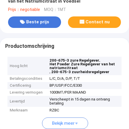
van het Natriumcitraat in Voedsel
Prijs：negotiable
MOQ：1MT
Beste prijs
Contact nu
Productomschrijving
,
200-675-3 zure Regelgever
Het Poeder Zure Regelgever van het
Hoog licht
natriumcitraat
,
200-675-3 zuurheidsregelgever
Betalingscondities
L/C, D/A, D/P, T/T
Certificering
BP/USP/FCC/E330
Levering vermogen
1000MT/PER MAAND
Verscheept in 15 dagen na ontvang
Levertijd
betaling
Merknaam
RZBC
Bekijk meer