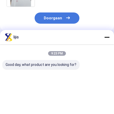
Doorgaan
lijia
Geadviseerde Producten
9:23 PM
Good day, what product are you looking for?
Oplosbaarheid
Water 7.5·9.0
Witte Kristalle
Oplosbaar in Water
Zuurstofregelaar
Poeder
Zuurteregelaar voor
Melkzuur voor
Zuurteregelaa
Voedsel
moleculaire formule
de Voedingsind
Zuurteregelaar
C6H8O7
en Verwerking
Beste prijs
Beste prijs
Beste pri
Aluminium ≤0.2
3.5-4.5 1% Opl
Lood 2mg/kg 