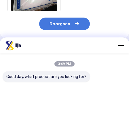
Zuurgraad regulator
Doorgaan
lijia
Geadviseerde Producten
3:49 PM
Good day, what product are you looking for?
Citroenzuur
30 mesh Citroenzuur
Wit 40 mesh
watervrij CAS-
Granulair, 99,5%
organisch
nummer 77-92-9,
Assay Acid
citroenzuurpo
citroenzuurmonohydraat
Regulator
ISO14001
CAS-nummer 5949-
certificering
Beste prijs
Beste prijs
Beste pri
29-1,