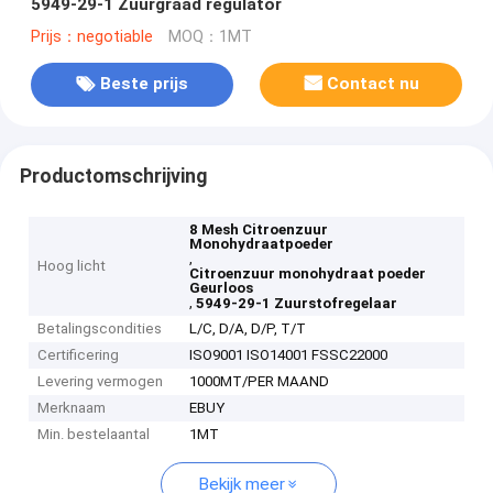
5949-29-1 Zuurgraad regulator
Prijs：negotiable
MOQ：1MT
Beste prijs
Contact nu
Productomschrijving
8 Mesh Citroenzuur
Monohydraatpoeder
,
Hoog licht
Citroenzuur monohydraat poeder
Geurloos
,
5949-29-1 Zuurstofregelaar
Betalingscondities
L/C, D/A, D/P, T/T
Certificering
ISO9001 ISO14001 FSSC22000
Levering vermogen
1000MT/PER MAAND
Merknaam
EBUY
Min. bestelaantal
1MT
Bekijk meer