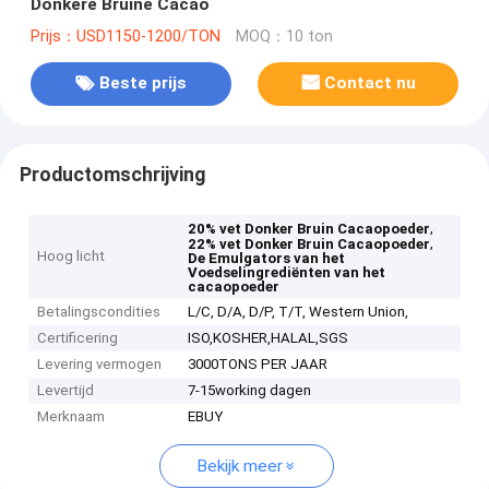
Donkere Bruine Cacao
Prijs：USD1150-1200/TON
MOQ：10 ton
Beste prijs
Contact nu
Productomschrijving
,
20% vet Donker Bruin Cacaopoeder
,
22% vet Donker Bruin Cacaopoeder
Hoog licht
De Emulgators van het
Voedselingrediënten van het
cacaopoeder
Betalingscondities
L/C, D/A, D/P, T/T, Western Union,
Certificering
ISO,KOSHER,HALAL,SGS
Levering vermogen
3000TONS PER JAAR
Levertijd
7-15working dagen
Merknaam
EBUY
Bekijk meer