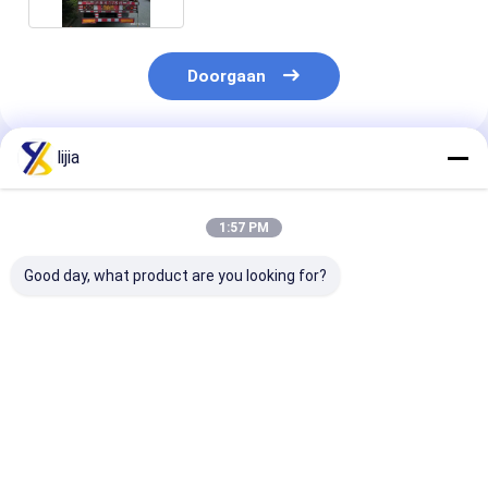
Doorgaan
lijia
Geadviseerde Producten
1:57 PM
Good day, what product are you looking for?
Natriumlaurylsulfaat
100mesh
De Industriële
SLES-gel 70%
gedistilleerde
van de
zuiverheid
Monoglyceride E471
propyleenglyc
Wasmiddel
Rang
grondstof
Beste prijs
Beste prijs
Beste pri