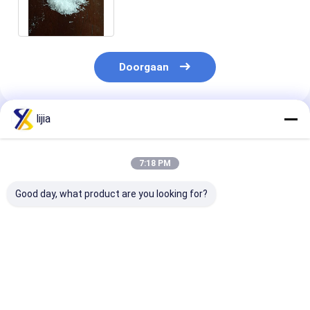
van de voedselrang
Monosodium Glutamaat
Doorgaan
lijia
Geadviseerde Producten
7:18 PM
Good day, what product are you looking for?
30 / 40/60/80/100
Monosodium
Disodium
Netwerk MSG
Glutamaat99%
Ribonucleotide
Glutamaat Wit
Zuiverheid (MSG)
CAS 4691-65-0
Crystal Natural
E621 CAS No.: 142-
Voedsel 10kg/
Taste Enhancers
47-2 kruidend,
Beste prijs
Beste prijs
Beste pri