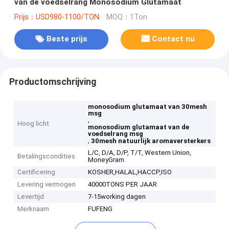
van de voedselrang Monosodium Glutamaat
Prijs：USD980-1100/TON
MOQ：1Ton
Beste prijs
Contact nu
Productomschrijving
monosodium glutamaat van 30mesh
msg
,
Hoog licht
monosodium glutamaat van de
voedselrang msg
,
30mesh natuurlijk aromaversterkers
L/C, D/A, D/P, T/T, Western Union,
Betalingscondities
MoneyGram
Certificering
KOSHER,HALAL,HACCP,ISO
Levering vermogen
40000TONS PER JAAR
Levertijd
7-15working dagen
Merknaam
FUFENG