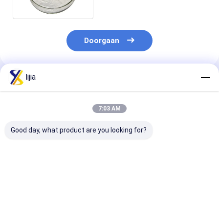
Doorgaan
lijia
Geadviseerde Producten
7:03 AM
Good day, what product are you looking for?
Van het het Natrium
ISO-Bakpoeder van
Van het de
het Zure Pyrofosfaat
het Natrium het Zure
Zuiverheids
van CAS 7758-16-9
Pyrofosfaat, PH4.5-
Fosforzuur va
SAPP Witte Poeder
Natrium SAPP
7664-38-2,75%
Vloeibare Addi
Beste prijs
Beste prijs
Beste pri
voor levensmi