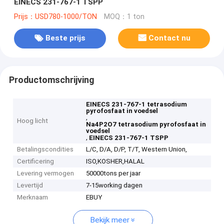
EINECS 231-767-1 TSPP
Prijs：USD780-1000/TON
MOQ：1 ton
Beste prijs
Contact nu
Productomschrijving
EINECS 231-767-1 tetrasodium
pyrofosfaat in voedsel
,
Hoog licht
Na4P2O7 tetrasodium pyrofosfaat in
voedsel
,
EINECS 231-767-1 TSPP
Betalingscondities
L/C, D/A, D/P, T/T, Western Union,
Certificering
ISO,KOSHER,HALAL
Levering vermogen
50000tons per jaar
Levertijd
7-15working dagen
Merknaam
EBUY
Bekijk meer