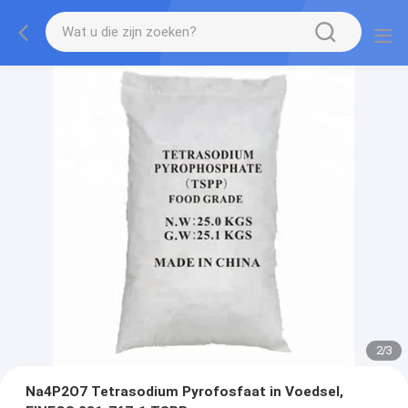
2
/
3
Na4P2O7 Tetrasodium Pyrofosfaat in Voedsel,