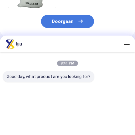
Doorgaan
lijia
Geadviseerde Producten
8:41 PM
Good day, what product are you looking for?
Van het het Natrium
ISO-Bakpoeder van
Van het de
het Zure Pyrofosfaat
het Natrium het Zure
Zuiverheids
van CAS 7758-16-9
Pyrofosfaat, PH4.5-
Fosforzuur va
SAPP Witte Poeder
Natrium SAPP
7664-38-2,75%
Vloeibare Addi
Beste prijs
Beste prijs
Beste pri
voor levensmi