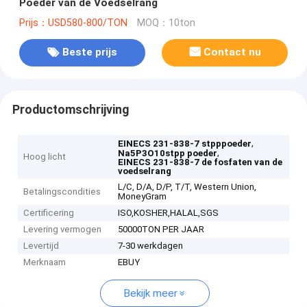
Poeder van de Voedselrang
Prijs：USD580-800/TON
MOQ：10ton
Beste prijs
Contact nu
Productomschrijving
,
EINECS 231-838-7 stpppoeder
,
Na5P3O10stpp poeder
Hoog licht
EINECS 231-838-7 de fosfaten van de
voedselrang
L/C, D/A, D/P, T/T, Western Union,
Betalingscondities
MoneyGram
Certificering
ISO,KOSHER,HALAL,SGS
Levering vermogen
50000TON PER JAAR
Levertijd
7-30 werkdagen
Merknaam
EBUY
Bekijk meer