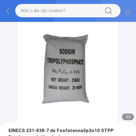
2
/
2
EINECS 231-838-7 de Fosfatenna5p3o10 STPP