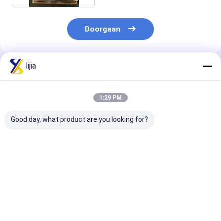
Doorgaan
lijia
Geadviseerde Producten
1:29 PM
Good day, what product are you looking for?
Citroenzuur
30 mesh Citroenzuur
Wit 40 mesh
watervrij CAS-
Granulair, 99,5%
organisch
nummer 77-92-9,
Assay Acid
citroenzuurpo
citroenzuurmonohydraat
Regulator
ISO14001
CAS-nummer 5949-
certificering
Beste prijs
Beste prijs
Beste pri
29-1,
trisodiumcitraat