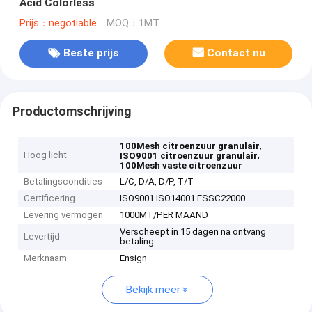
Acid Colorless
Prijs：negotiable
MOQ：1MT
Beste prijs
Contact nu
Productomschrijving
,
100Mesh citroenzuur granulair
Hoog licht
,
ISO9001 citroenzuur granulair
100Mesh vaste citroenzuur
Betalingscondities
L/C, D/A, D/P, T/T
Certificering
ISO9001 ISO14001 FSSC22000
Levering vermogen
1000MT/PER MAAND
Verscheept in 15 dagen na ontvang
Levertijd
betaling
Merknaam
Ensign
Bekijk meer