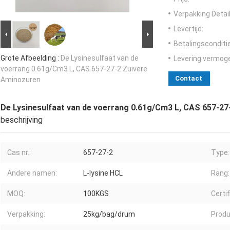
Verpakking Detail
Levertijd:
Betalingsconditi
Grote Afbeelding :
De Lysinesulfaat van de
Levering vermog
voerrang 0.61g/Cm3 L, CAS 657-27-2 Zuivere
Contact
Aminozuren
De Lysinesulfaat van de voerrang 0.61g/Cm3 L, CAS 657-2
beschrijving
Cas nr.:
657-27-2
Type:
Andere namen:
L-lysine HCL
Rang:
MOQ:
100KGS
Certif
Verpakking:
25kg/bag/drum
Produ