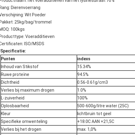
Productnaam: het voeradditieven van het lysinesulfaat 70%
Rang: Dierenvoerrang
Verschijning: Wit Poeder
Pakket: 25kg/bag/trommel
MOQ: 100kgs
Producttype: Voeradditieven
Certificaten: ISO/MSDS
Specificatie:
Punten
indexs
Inhoud van Stikstof
15.34%
Ruwe proteïne
94.5%
Dichtheid
0.56-0.61g/cm3
Verlies bij maximum drogen
1.0%
L-zuiverheid
100%
Oplosbaarheid
500-600g/litre water (25C)
Kleur
lichtbruin tot geel
Specifieke omwenteling
+18.0C AAN +21,5C
Verlies bij het drogen
max. 1,0%