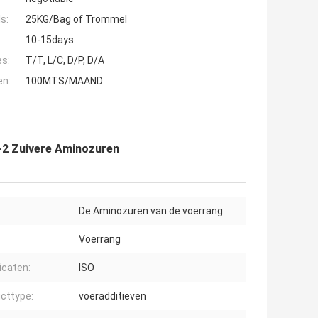
s:
25KG/Bag of Trommel
10-15days
es:
T/T, L/C, D/P, D/A
en:
100MTS/MAAND
7-2 Zuivere Aminozuren
De Aminozuren van de voerrang
Voerrang
icaten:
ISO
cttype:
voeradditieven