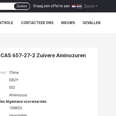
Vraag een offerte aan
|
Dutch
Zoeken
NTROLE
CONTACTEER ONS
NIEUWS
GEVALLEN
, CAS 657-27-2 Zuivere Aminozuren
mst:
China
EBUY
ISO
Aminozuur
den Algemene voorwaarden:
:
100KGS
negotiable