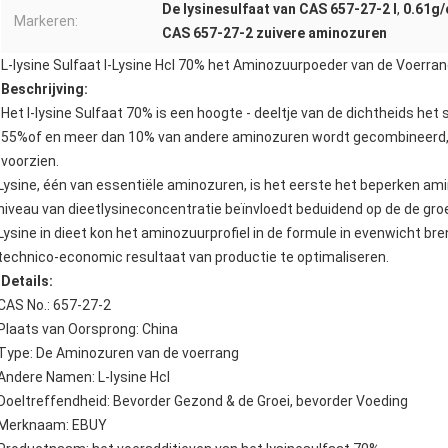
De lysinesulfaat van CAS 657-27-2 l
,
0.61g/
Markeren:
CAS 657-27-2 zuivere aminozuren
L-lysine Sulfaat l-Lysine Hcl 70% het Aminozuurpoeder van de Voerra
Beschrijving:
Het l-lysine Sulfaat 70% is een hoogte - deeltje van de dichtheids het s
55%of en meer dan 10% van andere aminozuren wordt gecombineerd, d
voorzien.
Lysine, één van essentiële aminozuren, is het eerste het beperken am
niveau van dieetlysineconcentratie beïnvloedt beduidend op de de groe
Lysine in dieet kon het aminozuurprofiel in de formule in evenwicht br
technico-economic resultaat van productie te optimaliseren.
Details:
CAS No.: 657-27-2
Plaats van Oorsprong: China
Type: De Aminozuren van de voerrang
Andere Namen: L-lysine Hcl
Doeltreffendheid: Bevorder Gezond & de Groei, bevorder Voeding
Merknaam: EBUY