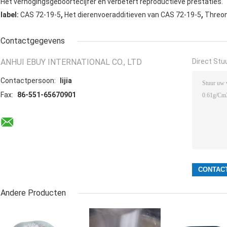
Het verhogingsgeboortecijfer en verbetert reproductieve prestaties.
,
,
label:
CAS 72-19-5
Het dierenvoeradditieven van CAS 72-19-5
Threon
Contactgegevens
ANHUI EBUY INTERNATIONAL CO., LTD
Direct Stu
Contactpersoon:
lijia
Fax:
86-551-65670901
Andere Producten