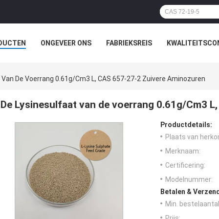
DUCTEN
ONGEVEER ONS
FABRIEKSREIS
KWALITEITSCO
t Van De Voerrang 0.61g/Cm3 L, CAS 657-27-2 Zuivere Aminozuren
De Lysinesulfaat van de voerrang 0.61g/Cm3 L
Productdetails:
Plaats van herko
Merknaam:
Certificering:
Modelnummer:
Betalen & Verzen
Min. bestelaantal
Prijs: