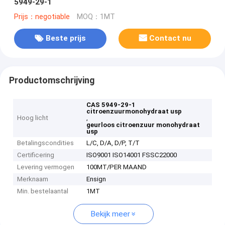
5949-29-1
Prijs：negotiable
MOQ：1MT
Beste prijs
Contact nu
Productomschrijving
CAS 5949-29-1
citroenzuurmonohydraat usp
Hoog licht
,
geurloos citroenzuur monohydraat
usp
Betalingscondities
L/C, D/A, D/P, T/T
Certificering
ISO9001 ISO14001 FSSC22000
Levering vermogen
100MT/PER MAAND
Merknaam
Ensign
Min. bestelaantal
1MT
Bekijk meer