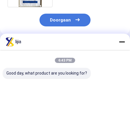
Doorgaan
lijia
Geadviseerde Producten
6:43 PM
Good day, what product are you looking for?
Citroenzuur
30 mesh Citroenzuur
Wit 40 mesh
watervrij CAS-
Granulair, 99,5%
organisch
nummer 77-92-9,
Assay Acid
citroenzuurpo
citroenzuurmonohydraat
Regulator
ISO14001
CAS-nummer 5949-
certificering
Beste prijs
Beste prijs
Beste pri
29-1,
trisodiumcitraat