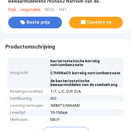
Bewaarmiddelenc7h5nao2 Natrium van de
Voedselrang
Prijs：negotiable
MOQ：1MT
Beste prijs
Contact nu
Productomschrijving
bacteriostatische korrelig
natriumbenzoate
,
Hoog licht
C7H5NaO2 korrelig natriumbenzoate
,
de bacteriostatische
bewaarmiddelen van de voedselrang
Betalingscondities
T/T, L/C, D/P, D/A
Certificering
ISO
Levering vermogen
500MTS/MAAND
Levertijd
10-15days
Merknaam
EBUY