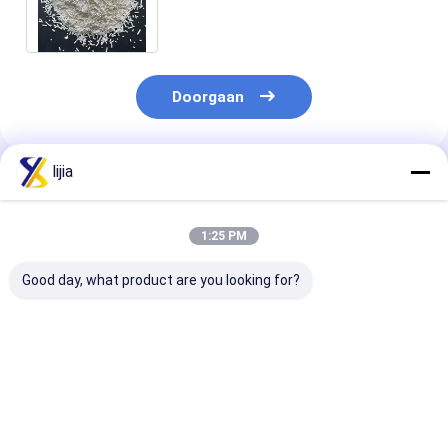
Bewaarmiddelenc7h5nao2
Natrium van de Voedselrang
Doorgaan
lijia
Geadviseerde Producten
1:25 PM
Good day, what product are you looking for?
FCCV-Korrelig het
Het
Het poeder van
Kaliumsorbate van
Natriumbenzoate
calciumpropio
de Voedselrang
van CAS 532-32-1
Korrelige van d
Prill 100.5% de
Bewaarmiddel
Bewaarmiddelen van
van de Voedse
Beste prijs
Beste prijs
Beste pri