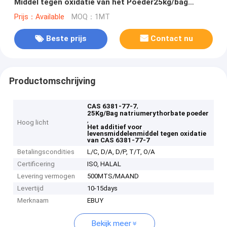
Middel tegen oxidatie van het Poeder25kg/bag
Additief voor levensmiddelen
Prijs：Available
MOQ：1MT
Beste prijs
Contact nu
Productomschrijving
,
CAS 6381-77-7
25Kg/Bag natriumerythorbate poeder
,
Hoog licht
Het additief voor
levensmiddelenmiddel tegen oxidatie
van CAS 6381-77-7
Betalingscondities
L/C, D/A, D/P, T/T, O/A
Certificering
ISO, HALAL
Levering vermogen
500MTS/MAAND
Levertijd
10-15days
Merknaam
EBUY
Bekijk meer