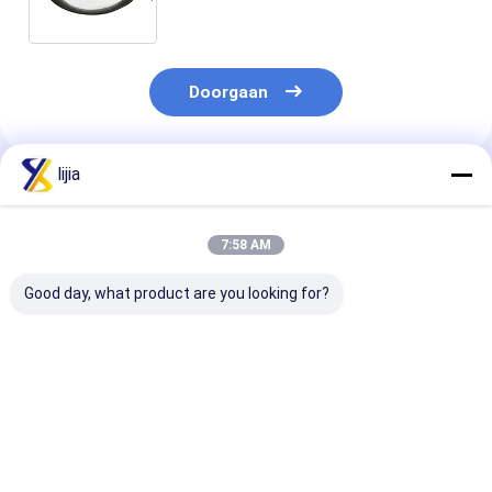
Additief voor levensmiddelen
Doorgaan
lijia
Geadviseerde Producten
7:58 AM
Good day, what product are you looking for?
FCCV-Korrelig het
Het
Het poeder van
Kaliumsorbate van
Natriumbenzoate
calciumpropio
de Voedselrang
van CAS 532-32-1
Korrelige van d
Prill 100.5% de
Bewaarmiddel
Bewaarmiddelen van
van de Voedse
Beste prijs
Beste prijs
Beste pri
AnalyseAdditieven
rang CAS 4075